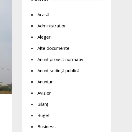
Acasă
Administration
Alegeri
Alte documente
Anunț proiect normativ
Anunț ședință publică
Anunțuri
Avizier
Bilanț
Buget
Business