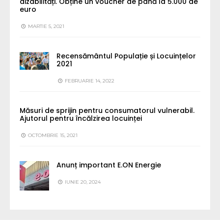
dizabilități. Obține un voucher de până la 5.000 de
euro
MARTIE 5, 2021
Recensământul Populație și Locuințelor
2021
FEBRUARIE 14, 2022
Măsuri de sprijin pentru consumatorul vulnerabil.
Ajutorul pentru încălzirea locuinței
OCTOMBRIE 15, 2021
Anunț important E.ON Energie
IUNIE 20, 2024