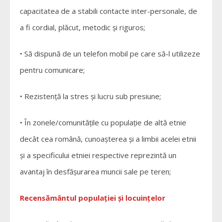
capacitatea de a stabili contacte inter-personale, de
a fi cordial, plăcut, metodic şi riguros;
• Să dispună de un telefon mobil pe care să-l utilizeze
pentru comunicare;
• Rezistenţă la stres şi lucru sub presiune;
• În zonele/comunitățile cu populaţie de altă etnie
decât cea română, cunoaşterea şi a limbii acelei etnii
şi a specificului etniei respective reprezintă un
avantaj în desfăşurarea muncii sale pe teren;
Recensământul populației și locuințelor