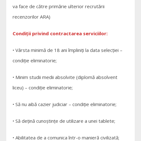
va face de către primărie ulterior recrutării
recenzorilor ARA)
Condiții privind contractarea serviciilor:
• Vârsta minimă de 18 ani împliniți la data selecției –
condiție eliminatorie;
• Minim studii medii absolvite (diplomă absolvent
liceu) – condiție eliminatorie;
• Să nu aibă cazier judiciar – condiție eliminatorie;
• Să dețină cunoștințe de utilizare a unei tablete;
• Abilitatea de a comunica într-o manieră civilizată;