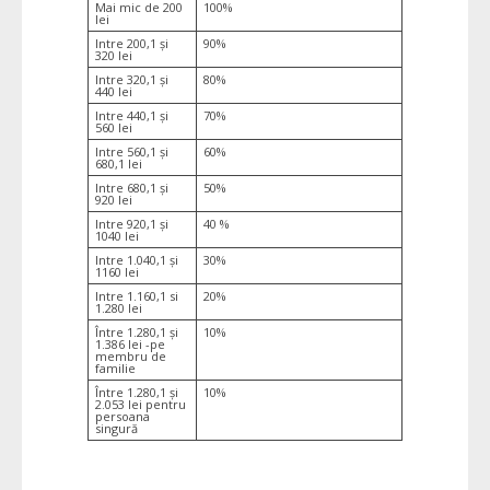
Mai mic de 200
100%
lei
Intre 200,1 și
90%
320 lei
Intre 320,1 și
80%
440 lei
Intre 440,1 și
70%
560 lei
Intre 560,1 și
60%
680,1 lei
Intre 680,1 și
50%
920 lei
Intre 920,1 și
40 %
1040 lei
Intre 1.040,1 și
30%
1160 lei
Intre 1.160,1 si
20%
1.280 lei
Între 1.280,1 și
10%
1.386 lei -pe
membru de
familie
Între 1.280,1 și
10%
2.053 lei pentru
persoana
singură