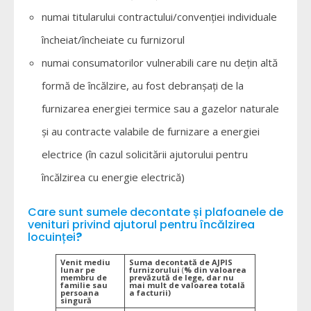
numai titularului contractului/convenţiei individuale
încheiat/încheiate cu furnizorul
numai consumatorilor vulnerabili care nu dețin altă
formă de încălzire, au fost debranșați de la
furnizarea energiei termice sau a gazelor naturale
și au contracte valabile de furnizare a energiei
electrice (în cazul solicitării ajutorului pentru
încălzirea cu energie electrică)
Care sunt sumele decontate și plafoanele de
venituri privind ajutorul pentru încălzirea
locuinței
?
Venit mediu
Suma decontată de AJPIS
lunar pe
furnizorului
(
%
din valoarea
membru de
prevăzută de lege, dar nu
familie sau
mai mult de valoarea totală
persoana
a facturii)
singură