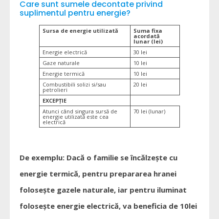
Care sunt sumele decontate privind
suplimentul pentru energie?
Sursa de energie utilizată
Suma fixa
acordată
lunar
(lei)
Energie electrică
30 lei
Gaze naturale
10 lei
Energie termică
10 lei
Combustibili solizi si/sau
20 lei
petrolieri
EXCEPȚIE
Atunci când singura sursă de
70 lei (lunar)
energie utilizată este cea
electrică
De exemplu: Dacă o familie se încălzește cu
energie termică, pentru prepararea hranei
folosește gazele naturale, iar pentru iluminat
folosește energie electrică, va beneficia de 10lei